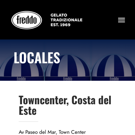
Skip
to
content
Togg
Navi
PRODUCTOS
LOCALES
DÓNDE ESTAMOS
NOSOTROS
Towncenter, Costa del
Este
Av Paseo del Mar, Town Center